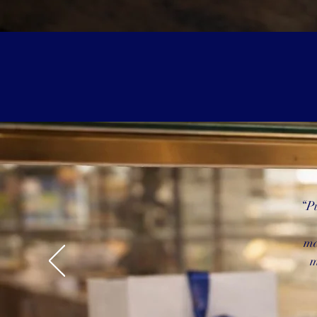
“Pu
ma
m