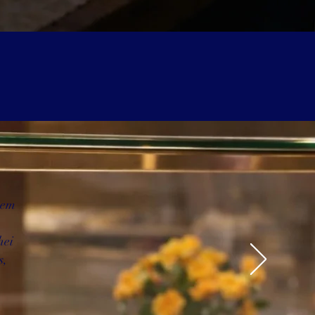
 em
hei
s,