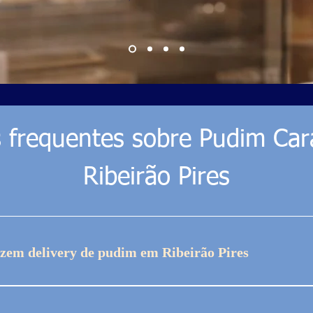
 frequentes sobre Pudim Ca
Ribeirão Pires
azem delivery de pudim em Ribeirão Pires
ndemos pedidos em Ribeirão Pires conforme disponibil