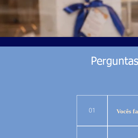
Perguntas
01
Vocês f
Sim. Ate
região.