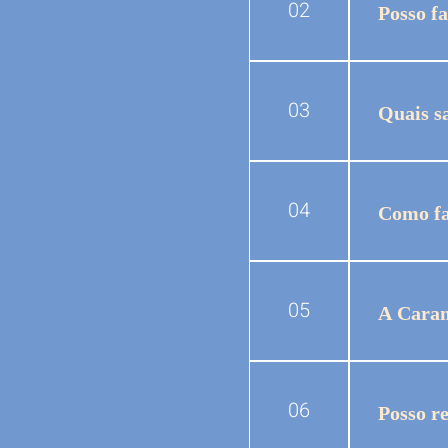
02
Posso f
Sim. Voc
ocasiões
03
Quais s
Trabalha
pelo sit
04
Como fa
Basta en
entrega.
05
A Caram
Além de
Paulista
06
Posso r
calculad