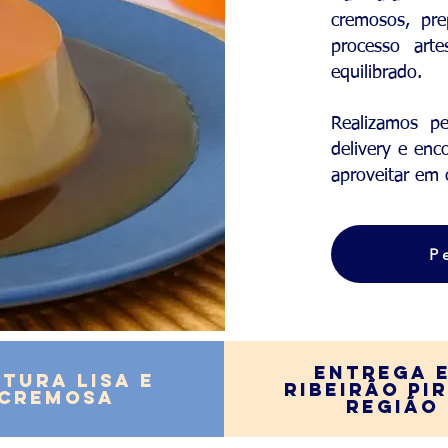
cremosos, pr
processo art
equilibrado.
Realizamos p
delivery e en
aproveitar em 
P
Entrega 
xtura Lisa
e
RIBEIRÃO PI
Cremosa
Região