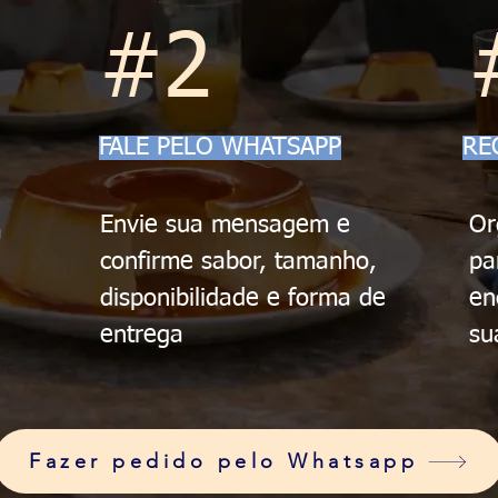
#2
FALE PELO WHATSAPP
RE
Envie sua mensagem e
Or
a
confirme sabor, tamanho,
pa
disponibilidade e forma de
en
entrega
su
Fazer pedido pelo Whatsapp