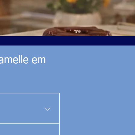
ramelle em
idade da rota e