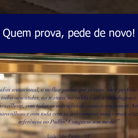
Quem prova, pede de novo!
dim sensacional, o melhor pudim que já comi, ele é perfeito
todos os sentidos, na textura, na calda e até a embalagem é
ravilhosa, com todas as instruções de como desenformar. Ac
aravilhoso e com toda certeza irei comprar mais e mais veze
referência no Pudim! Comprem sem medo!”
Erik, São Paulo - SP