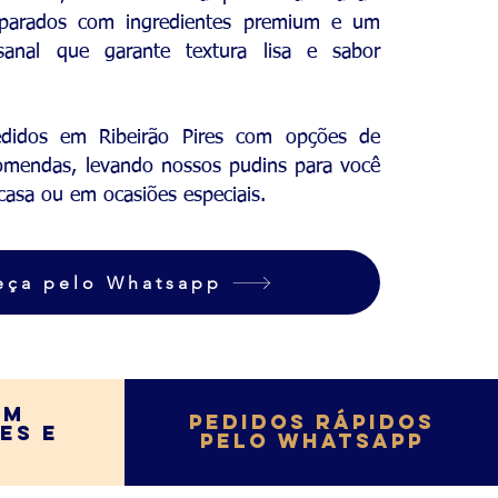
eparados com ingredientes premium e um
esanal que garante textura lisa e sabor
edidos em Ribeirão Pires com opções de
comendas, levando nossos pudins para você
casa ou em ocasiões especiais.
eça pelo Whatsapp
em
Pedidos Rápidos
RES
e
pelo Whatsapp