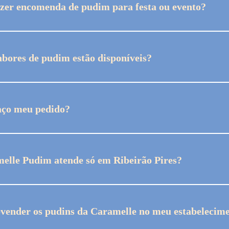
azer encomenda de pudim para festa ou evento?
ê pode encomendar para aniversários, confraternizações
 especiais.
abores de pudim estão disponíveis?
mos com sabores tradicionais e especiais. Consulte o c
e ou WhatsApp.
ço meu pedido?
trar em contato pelo WhatsApp para verificar sabores, 
elle Pudim atende só em Ribeirão Pires?
 Ribeirão Pires, também atendemos outras regiões pr
, conforme disponibilidade dos serviços de entrega e ac
evender os pudins da Caramelle no meu estabelecim
as.