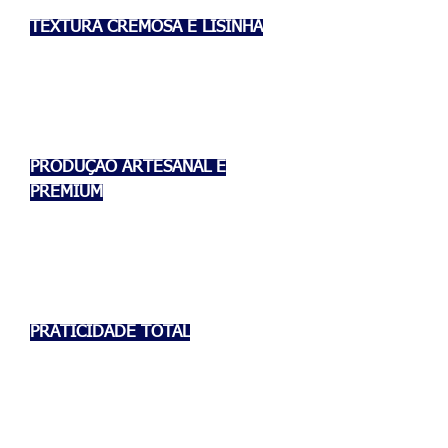
TEXTURA CREMOSA E LISINHA
Pudins extremamente cremosos e
sem furinhos, com acabamento
impecável.
PRODUÇÃO ARTESANAL E
PREMIUM
Cuidado em cada detalhe, do
preparo das receitas do pudim
perfeito à embalagem.
PRATICIDADE TOTAL
Você pede online e nós cuidamos
da entrega.