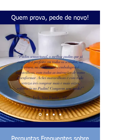
Quem prova, pede de novo!
“Pudim sensacional, o melhor pudim que já
comi, ele é perfeito em todos os sentidos, na
textura, na calda e até a embalagem é
maravilhosa, com todas as instruções de como
desenformar. Achei maravilhoso e com toda
certeza irei comprar mais e mais vezes,
referência no Pudim! Comprem sem medo!”
Erik, São Paulo - SP
Perguntas Frequentes sobre