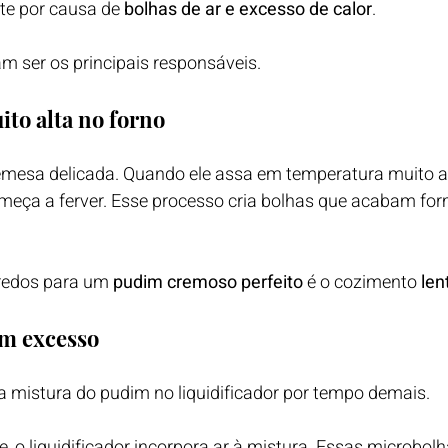
e por causa de 
bolhas de ar e excesso de calor
.
m ser os principais responsáveis.
to alta no forno
esa delicada. Quando ele assa em temperatura muito alta
meça a ferver. Esse processo cria bolhas que acabam fo
redos para um 
pudim cremoso perfeito
 é o cozimento 
len
em excesso
a mistura do pudim no liquidificador por tempo demais.
, o liquidificador incorpora ar à mistura. Essas microbo