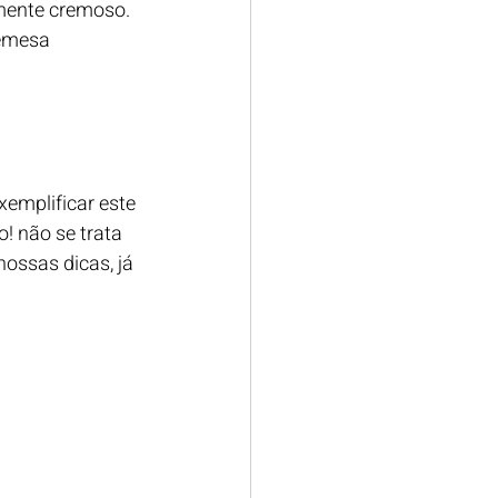
ente cremoso. 
emesa 
emplificar este 
! não se trata 
ossas dicas, já 