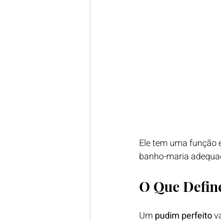
Ele tem uma função e
banho-maria adequado
O Que Defin
Um 
pudim perfeito
 v