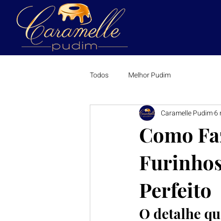
Todos
Melhor Pudim
Caramelle Pudim
6 
Como Fa
Furinhos
Perfeito
O detalhe q