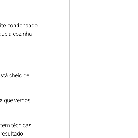
eite condensado 
ade a cozinha 
stá cheio de 
sa
 que vemos 
stem técnicas 
resultado 